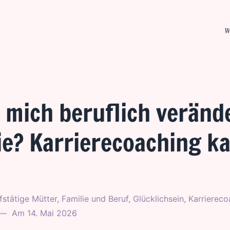
n
W
l mich beruflich veränd
ie? Karrierecoaching k
fstätige Mütter
,
Familie und Beruf
,
Glücklichsein
,
Karriereco
Am
14. Mai 2026