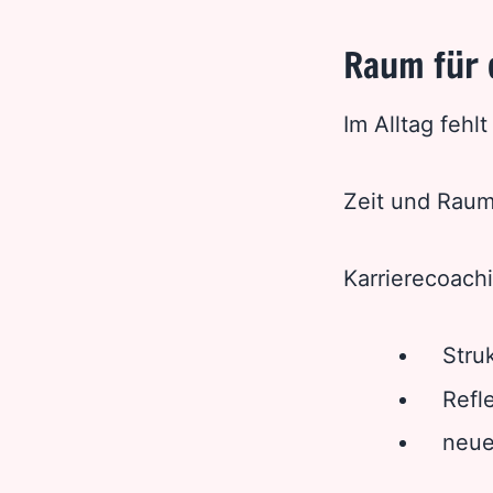
Raum für d
Im Alltag fehl
Zeit und Raum
Karrierecoachi
Stru
Refl
neue