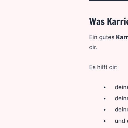
Was Karri
Ein gutes
Karr
dir.
Es hilft dir:
dein
dein
dein
und 