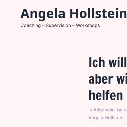
Zum
Angela Hollstei
Inhalt
springen
Coaching – Supervision – Workshops
Ich wil
aber w
helfen
In
Allgemein
,
beru
Angela Hollstein