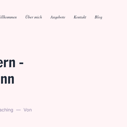
illkommen
Über mich
Angebote
Kontakt
Blog
ern –
ann
aching
Von