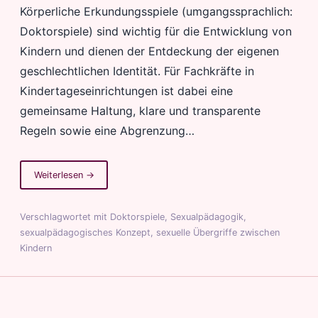
Körperliche Erkundungsspiele (umgangssprachlich:
Doktorspiele) sind wichtig für die Entwicklung von
Kindern und dienen der Entdeckung der eigenen
geschlechtlichen Identität. Für Fachkräfte in
Kindertageseinrichtungen ist dabei eine
gemeinsame Haltung, klare und transparente
Regeln sowie eine Abgrenzung…
von
Weiterlesen
→
Sexualpädagogik
in
Verschlagwortet mit
Doktorspiele
,
Sexualpädagogik
,
Kindertagesstätten
sexualpädagogisches Konzept
,
sexuelle Übergriffe zwischen
–
Kindern
Abgrenzung
zwischen
Doktorspielen
und
sexuellen