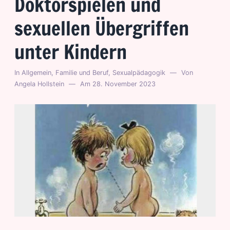
Doktorspielen und
sexuellen Übergriffen
unter Kindern
In
Allgemein
,
Familie und Beruf
,
Sexualpädagogik
Von
Angela Hollstein
Am
28. November 2023