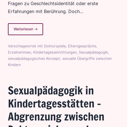
Fragen zu Geschlechtsidentität oder erste
Erfahrungen mit Berührung. Doch…
von
Weiterlesen
→
Sexualpädagogik
in
Verschlagwortet mit
Doktorspiele
,
Elterngespräche
,
KiTas:
Erzieherinnen
,
Kindertageseinrichtungen
,
Sexualpädagogik
,
Kinder
sexualpädagogisches Konzept
,
sexuelle Übergriffe zwischen
stärken,
Kindern
Sexualität
begleiten,
Kinderschutz
Sexualpädagogik in
gewährleisten
Kindertagesstätten –
Abgrenzung zwischen