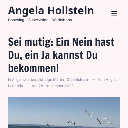
Zum
Angela Hollstein
Me
Inhalt
☰
springen
Coaching – Supervision – Workshops
Sei mutig: Ein Nein hast
Du, ein Ja kannst Du
bekommen!
In
Allgemein
,
berufstätige Mütter
,
Glücklichsein
Von
Angela
Hollstein
Am
28. November 2023