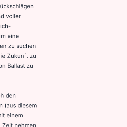
 Rückschlägen
d voller
ich-
um eine
den zu suchen
ie Zukunft zu
n Ballast zu
ch den
n (aus diesem
mit einem
e Zeit nehmen