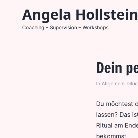
Zum
Angela Hollstei
Inhalt
springen
Coaching – Supervision – Workshops
Dein p
In
Allgemein
,
Glüc
Du möchtest da
lassen? Das is
Ritual am End
bekommst.