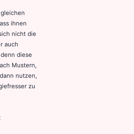
 gleichen
ass ihnen
ich nicht die
er auch
 denn diese
nach Mustern,
 dann nutzen,
iefresser zu
t