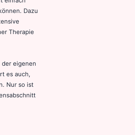
ht einfach
 können. Dazu
tensive
ner Therapie
 der eigenen
rt es auch,
. Nur so ist
ensabschnitt