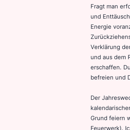
Fragt man erf
und Enttäusch
Energie voran
Zurückziehens
Verklärung de
und aus dem R
erschaffen. D
befreien und 
Der Jahreswech
kalendarische
Grund feiern 
Feuerwerk). I