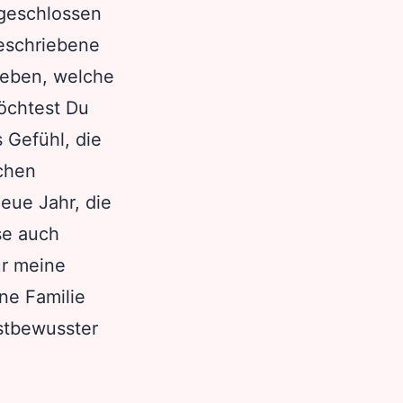
bgeschlossen
beschriebene
geben, welche
öchtest Du
 Gefühl, die
schen
eue Jahr, die
se auch
ür meine
ine Familie
stbewusster